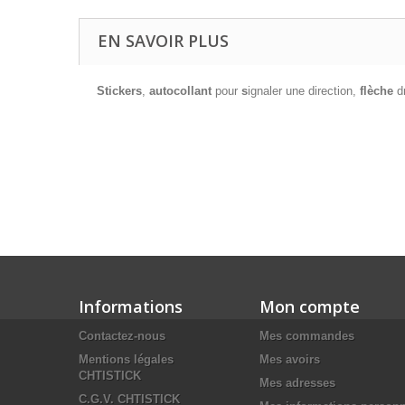
EN SAVOIR PLUS
Stickers
,
autocollant
pour
s
ignaler une direction,
flèche
dr
Informations
Mon compte
Contactez-nous
Mes commandes
Mentions légales
Mes avoirs
CHTISTICK
Mes adresses
C.G.V. CHTISTICK