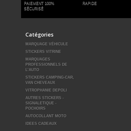
PAIEMENT 100%
RAPIDE
SÉCURISÉ
Catégories
MARQUAGE VÉHICULE
STICKERS VITRINE
MARQUAGES
PROFESSIONNELS DE
L’AUTO
STICKERS CAMPING-CAR,
VAN CHEVEAUX
VITROPHANIE DEPOLI
AUTRES STICKERS -
SIGNALETIQUE -
POCHOIRS
AUTOCOLLANT MOTO
IDEES CADEAUX