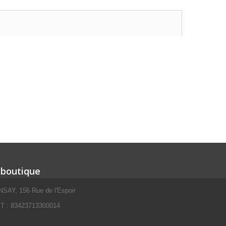
 boutique
SAY, 156 Rue de l'Espoir
 : 83423713300014