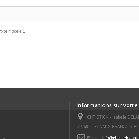
oite modèle 1
Informations sur votre
CHTISTICK - Isabelle DELAN
59260 LEZENNES FRANCE SIRET
E-mail :
info@chtistick.com