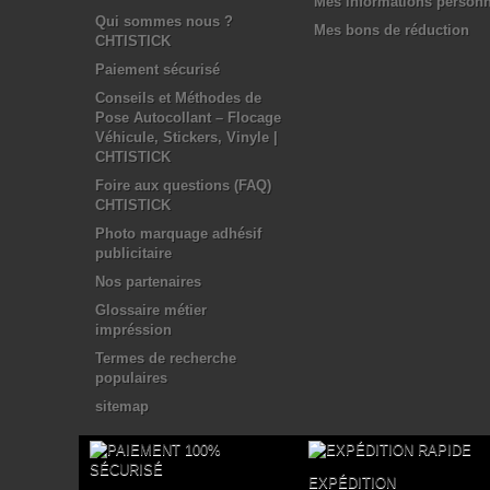
Mes informations personn
Qui sommes nous ?
Mes bons de réduction
CHTISTICK
Paiement sécurisé
Conseils et Méthodes de
Pose Autocollant – Flocage
Véhicule, Stickers, Vinyle |
CHTISTICK
Foire aux questions (FAQ)
CHTISTICK
Photo marquage adhésif
publicitaire
Nos partenaires
Glossaire métier
impréssion
Termes de recherche
populaires
sitemap
EXPÉDITION