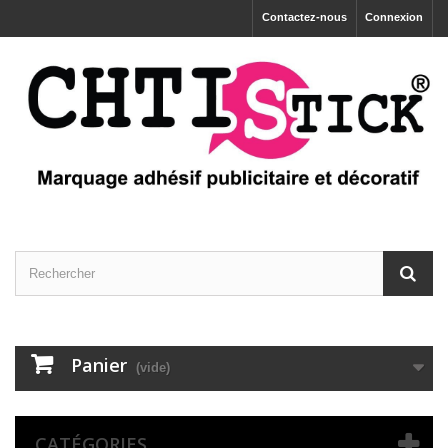
Contactez-nous
Connexion
Panier
(vide)
CATÉGORIES