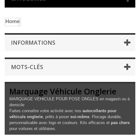
Home
INFORMATIONS
MOTS-CLÉS
Marquage Véhicule Onglerie
MARQUAGE VEHICULE POUR POSE ONGLES en magasin ou à
domicile
Faites connaître votre activité avec nos
autocollants pour
véhicule onglerie
, prêts à poser
soi-même
. Flocage durable,
personnalisable avec logo et couleurs. Kits efficaces et
pas chers
pour voitures et utilitaires.