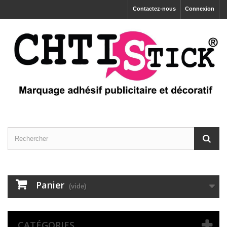
Contactez-nous
Connexion
Panier
(vide)
CATÉGORIES