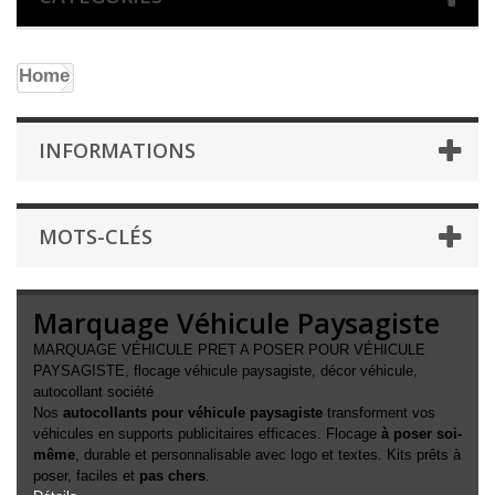
Home
INFORMATIONS
MOTS-CLÉS
Marquage Véhicule Paysagiste
MARQUAGE VÉHICULE PRET A POSER POUR VÉHICULE
PAYSAGISTE, flocage véhicule paysagiste, décor véhicule,
autocollant société
Nos
autocollants pour véhicule paysagiste
transforment vos
véhicules en supports publicitaires efficaces. Flocage
à poser soi-
même
, durable et personnalisable avec logo et textes. Kits prêts à
poser, faciles et
pas chers
.