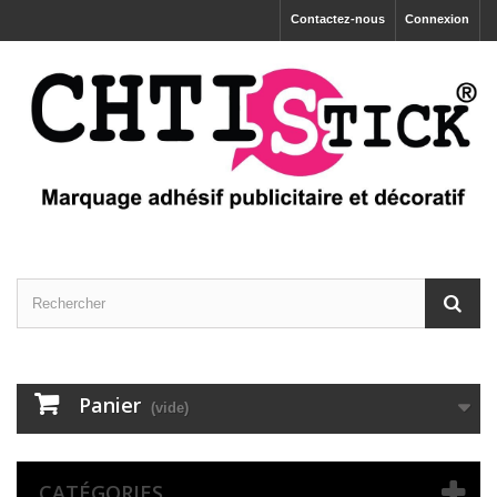
Contactez-nous
Connexion
Panier
(vide)
CATÉGORIES