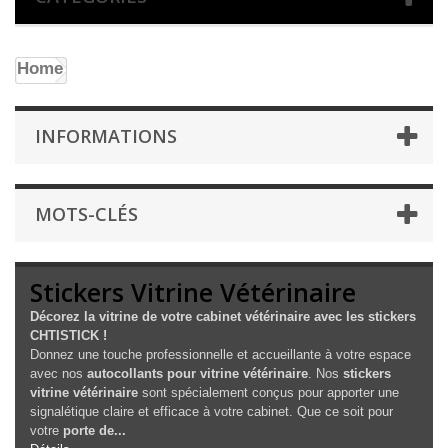
Home
INFORMATIONS
MOTS-CLÉS
Stickers Vitrine Vétérinaire
Décorez la vitrine de votre cabinet vétérinaire avec les stickers
CHTISTICK !
Donnez une touche professionnelle et accueillante à votre espace
avec nos
autocollants pour vitrine vétérinaire
. Nos
stickers
vitrine vétérinaire
sont spécialement conçus pour apporter une
signalétique claire et efficace à votre cabinet. Que ce soit pour
votre
porte de...