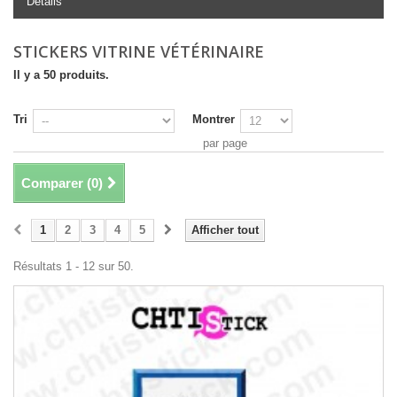
Détails
STICKERS VITRINE VÉTÉRINAIRE
Il y a 50 produits.
Tri
Montrer
par page
Comparer (
0
)
1
2
3
4
5
Afficher tout
Résultats 1 - 12 sur 50.