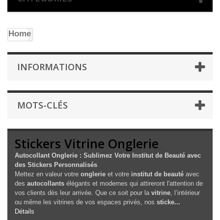
Home
INFORMATIONS
MOTS-CLÉS
Stickers Vitrine Onglerie
Autocollant Onglerie : Sublimez Votre Institut de Beauté avec
des Stickers Personnalisés
Mettez en valeur votre
onglerie
et votre
institut de beauté
avec
des
autocollants
élégants et modernes qui attireront l'attention de
vos clients dès leur arrivée. Que ce soit pour la
vitrine
, l’intérieur
ou même les vitrines de vos espaces privés, nos
sticke...
Détails