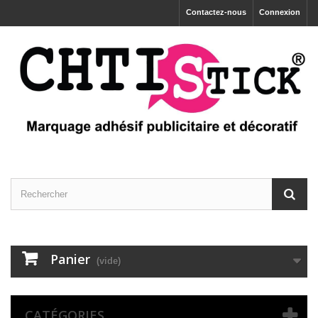
Contactez-nous
Connexion
Panier
(vide)
CATÉGORIES