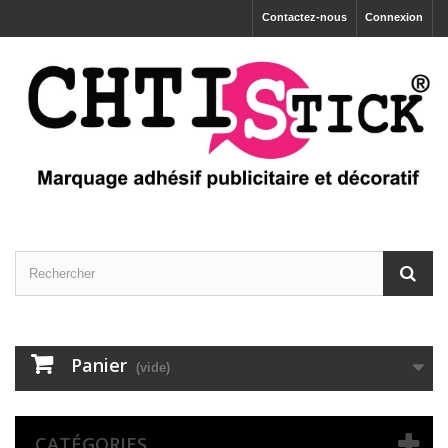
Contactez-nous
Connexion
Panier
(vide)
CATÉGORIES