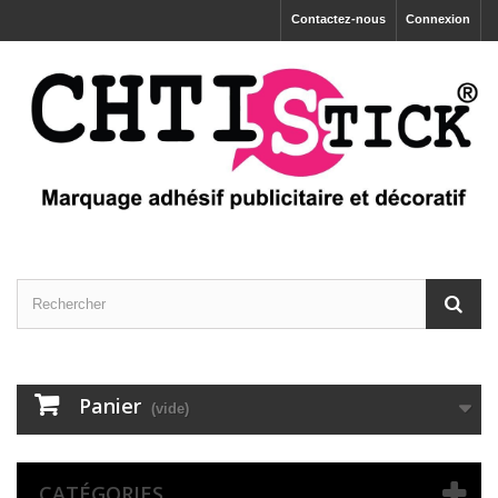
Contactez-nous
Connexion
Panier
(vide)
CATÉGORIES