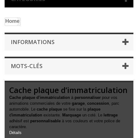
Home
INFORMATIONS
MOTS-CLÉS
Cache plaque d’immatriculation
Cache plaque d'immatriculation
à
personnaliser
pour vos
animations commerciales de votre
garage
,
concession
, parc
automobile. Le
cache plaque
se fixe sur la
plaque
d'
immatriculation
existante.
Marquage
un coté. Le
lettrage
adhésif est
personnalisable
à vos couleurs et votre police de
caractère.
Détails