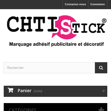
Contactez-nous
Connexion
Panier
(vide)
CATÉGORIES