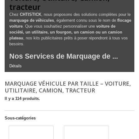
tracteur
Chez
CHTISTICK
, nous proposons des solutions complètes pour le
marquage de véhicules
, également connu sous le nom de
flocage
voiture
. Que vous souhaitiez personnaliser une
voiture de
société, un utilitaire, un fourgon, un camion ou un camion
plateau
, nos kits publicitaires prêts à poser répondront à tous vos
besoins.
Nos Services de Marquage de ...
Détails
MARQUAGE VÉHICULE PAR TAILLE – VOITURE,
UTILITAIRE, CAMION, TRACTEUR
Il y a 114 produits.
Sous-catégories