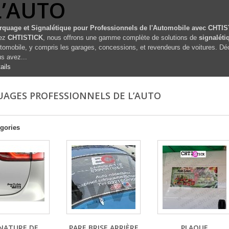
L’AUTO
rquage et Signalétique pour Professionnels de l'Automobile avec CHTI
ez
CHTISTICK
, nous offrons une gamme complète de solutions de
signaléti
utomobile, y compris les garages, concessions, et revendeurs de voitures. Déc
s avez...
ails
AGES PROFESSIONNELS DE L’AUTO
gories
NATURE DE
PARE BRISE ARRIÈRE
PLAQUE