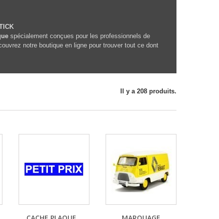
STICK
que
spécialement conçues pour les professionnels de
ouvrez notre boutique en ligne pour trouver tout ce dont
Il y a 208 produits.
CACHE PLAQUE...
MARQUAGE