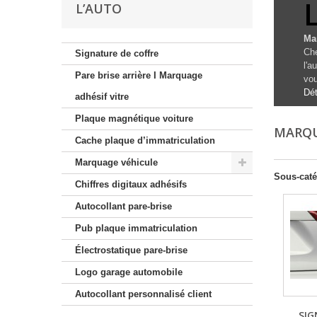
L’AUTO
Ma
Ch
Signature de coffre
l'a
Pare brise arrière I Marquage
vou
Dét
adhésif vitre
Plaque magnétique voiture
MARQU
Cache plaque d’immatriculation
Marquage véhicule
Sous-caté
Chiffres digitaux adhésifs
Autocollant pare-brise
Pub plaque immatriculation
Électrostatique pare-brise
Logo garage automobile
Autocollant personnalisé client
SIG