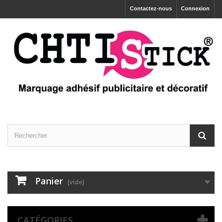
Contactez-nous
Connexion
Panier
(vide)
CATÉGORIES