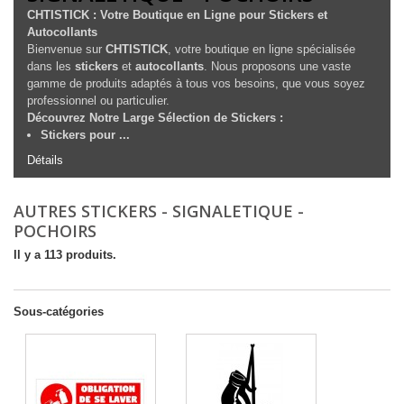
CHTISTICK : Votre Boutique en Ligne pour Stickers et
Autocollants
Bienvenue sur
CHTISTICK
, votre boutique en ligne spécialisée
dans les
stickers
et
autocollants
. Nous proposons une vaste
gamme de produits adaptés à tous vos besoins, que vous soyez
professionnel ou particulier.
Découvrez Notre Large Sélection de Stickers :
Stickers pour ...
Détails
AUTRES STICKERS - SIGNALETIQUE -
POCHOIRS
Il y a 113 produits.
Sous-catégories