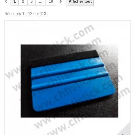
1
2
3
...
10
Afficher tout
Résultats 1 - 12 sur 113.