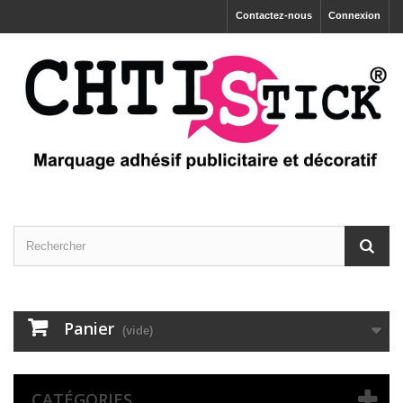
Contactez-nous
Connexion
Panier
(vide)
CATÉGORIES