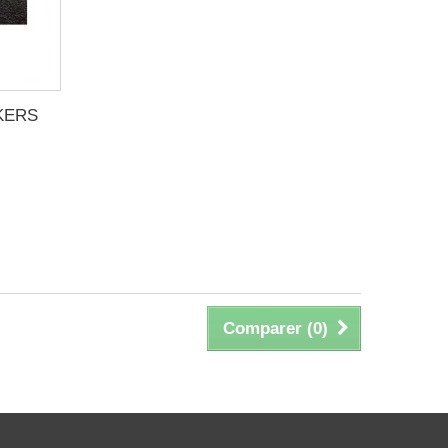
KERS
Comparer (
0
)