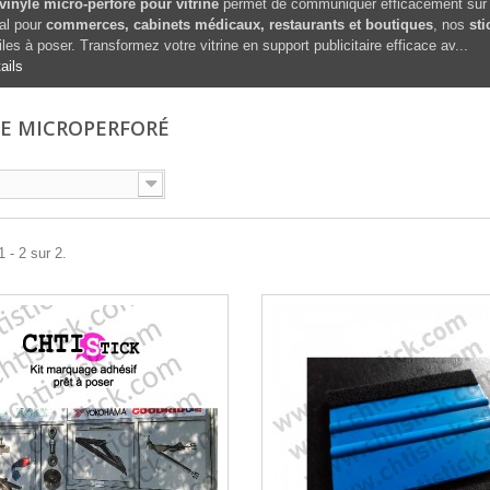
vinyle micro-perforé pour vitrine
permet de communiquer efficacement sur votr
al pour
commerces, cabinets médicaux, restaurants et boutiques
, nos
sti
iles à poser. Transformez votre vitrine en support publicitaire efficace av...
ails
NE MICROPERFORÉ
 - 2 sur 2.