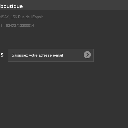
 boutique
SAY, 156 Rue de l'Espoir
 : 83423713300014
ns