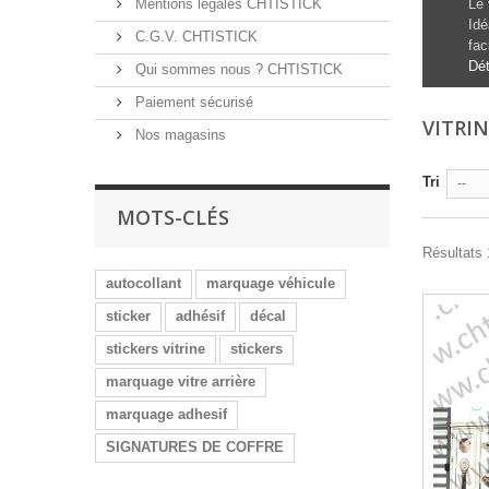
Mentions légales CHTISTICK
Le
Idé
C.G.V. CHTISTICK
fac
Dét
Qui sommes nous ? CHTISTICK
Paiement sécurisé
VITRI
Nos magasins
Tri
--
MOTS-CLÉS
Résultats 1
autocollant
marquage véhicule
sticker
adhésif
décal
stickers vitrine
stickers
marquage vitre arrière
marquage adhesif
SIGNATURES DE COFFRE