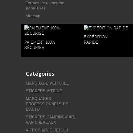
Termes de recherche
populaires
sitemap
EXPÉDITION
PAIEMENT 100%
RAPIDE
SÉCURISÉ
Catégories
MARQUAGE VÉHICULE
STICKERS VITRINE
MARQUAGES
PROFESSIONNELS DE
L’AUTO
STICKERS CAMPING-CAR,
VAN CHEVEAUX
VITROPHANIE DEPOLI