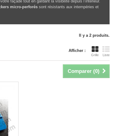
e façade tout en gardant la visibilité depuis l’intérieur.
ckers micro-perforés
sont résistants aux intempéries et
Il y a 2 produits.
Afficher :
Grille
Liste
Comparer (
0
)