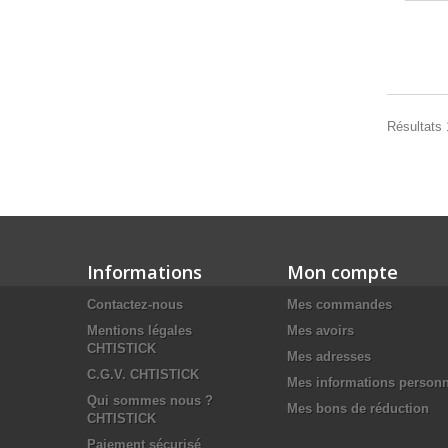
Résultats 
Informations
Mon compte
Contactez-nous
Mes commandes
Mentions légales
Mes avoirs
CHTISTICK
Mes adresses
C.G.V. CHTISTICK
Mes informations personn
Qui sommes nous ?
Mes bons de réduction
CHTISTICK
Paiement sécurisé