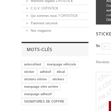
Mentions légales CHTISTICK
Aut
Dan
C.G.V. CHTISTICK
aut
soit
Qui sommes nous ? CHTISTICK
Dét
Paiement sécurisé
Nos magasins
STICK
Tri
--
MOTS-CLÉS
Résultats 
autocollant
marquage véhicule
sticker
adhésif
décal
stickers vitrine
stickers
marquage vitre arrière
marquage adhesif
SIGNATURES DE COFFRE