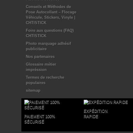
Conseils et Méthodes de
Pose Autocollant – Flocage
Véhicule, Stickers, Vinyle |
CHTISTICK
Foire aux questions (FAQ)
CHTISTICK
Photo marquage adhésif
publicitaire
Nos partenaires
Glossaire métier
impréssion
Termes de recherche
populaires
sitemap
EXPÉDITION
PAIEMENT 100%
RAPIDE
SÉCURISÉ