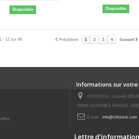
Disponible
Disponible
1 - 12 sur 48.
Précédent
1
2
3
4
Suivant
Informations sur votre
CHTISTICK - Isabelle DELAN
59260 LEZENNES FRANCE SIRET
E-mail :
info@chtistick.com
elles
Lettre d'informatio