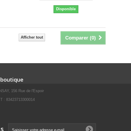
Disponible
Afficher tout
Comparer (
0
)
 boutique
SAY, 156 Rue de l'Espoir
 : 83423713300014
ns