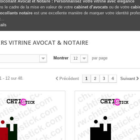
ocollant Avocat et Notaire : Personnalisez votre vitrine avec élégance
s le cadre de la mise en valeur de votre
cabinet d’avocats
ou de votre
cabin
ocollants notaire
est une excellente manière de marquer votre identité profe
...
ails
ERS VITRINE AVOCAT & NOTAIRE
Montrer
par page
12
1 - 12 sur 48.
Précédent
1
2
3
4
Suivant