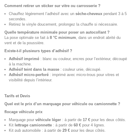
Comment retirer un sticker sur vitre ou carrosserie ?
Chauffez légèrement l’adhésif avec un
sèche-cheveux
pendant 3 à 5
secondes.
Retirez le vinyle doucement, prolongez la chauffe si nécessaire.
Quelle température minimale pour poser un autocollant ?
La pose optimale se fait à
8 °C minimum
, dans un endroit abrité du
vent et de la poussière.
Existe-t-il plusieurs types d’adhésif ?
Adhésif imprimé
: blanc ou couleur, encres pour l’extérieur, découpé
à la machine.
Adhésif teint dans la masse
: couleur unie, découpé.
Adhésif micro-perforé
: imprimé avec micro-trous pour vitres et
visibilité depuis l’intérieur.
Tarifs et Devis
Quel est le prix d’un marquage pour véhicule ou camionnette ?
flocage véhicule prix
Marquage pour
véhicule léger
: à partir de
17 €
pour les deux côtés.
Kit
lettrage camionnette
: à partir de
60 €
pour 4 lignes.
Kit pub automobile : à partir de
29 €
pour les deux côtés.