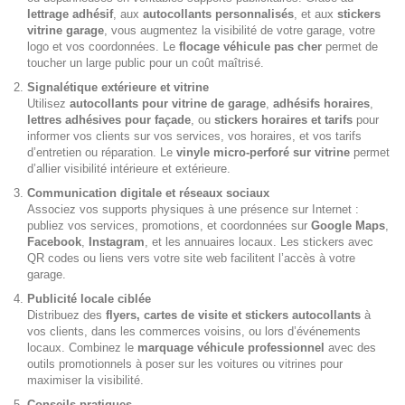
lettrage adhésif
, aux
autocollants personnalisés
, et aux
stickers
vitrine garage
, vous augmentez la visibilité de votre garage, votre
logo et vos coordonnées. Le
flocage véhicule pas cher
permet de
toucher un large public pour un coût maîtrisé.
Signalétique extérieure et vitrine
Utilisez
autocollants pour vitrine de garage
,
adhésifs horaires
,
lettres adhésives pour façade
, ou
stickers horaires et tarifs
pour
informer vos clients sur vos services, vos horaires, et vos tarifs
d’entretien ou réparation. Le
vinyle micro-perforé sur vitrine
permet
d’allier visibilité intérieure et extérieure.
Communication digitale et réseaux sociaux
Associez vos supports physiques à une présence sur Internet :
publiez vos services, promotions, et coordonnées sur
Google Maps
,
Facebook
,
Instagram
, et les annuaires locaux. Les stickers avec
QR codes ou liens vers votre site web facilitent l’accès à votre
garage.
Publicité locale ciblée
Distribuez des
flyers, cartes de visite et stickers autocollants
à
vos clients, dans les commerces voisins, ou lors d’événements
locaux. Combinez le
marquage véhicule professionnel
avec des
outils promotionnels à poser sur les voitures ou vitrines pour
maximiser la visibilité.
Conseils pratiques