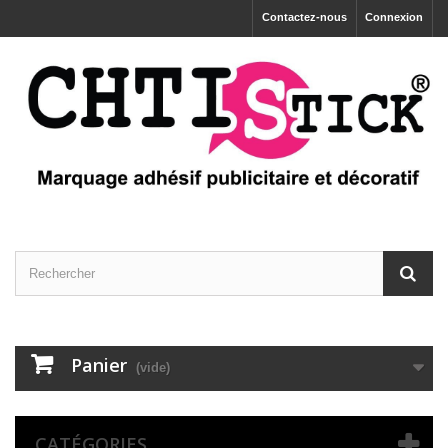
Contactez-nous
Connexion
Panier
(vide)
CATÉGORIES