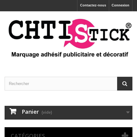
Contactez-nous
Connexion
Panier
(vide)
CATÉGORIES