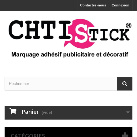
Contactez-nous
Connexion
Panier
(vide)
CATÉGORIES