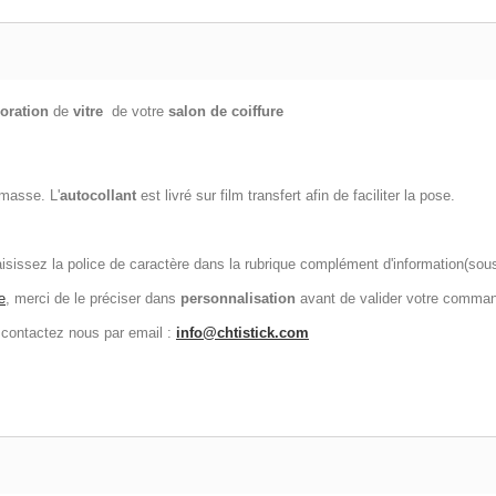
oration
de
vitre
de votre
salon de coiffure
 masse. L'
autocollant
est livré sur film transfert afin de faciliter la pose.
sissez la police de caractère dans la rubrique complément d'information(sous r
e
, merci de le préciser dans
personnalisation
avant de valider votre comma
 contactez nous par email :
info@chtistick.com