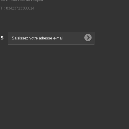
 : 83423713300014
ns