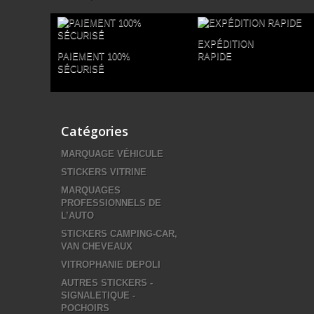
EXPÉDITION
PAIEMENT 100%
RAPIDE
SÉCURISÉ
Catégories
MARQUAGE VÉHICULE
STICKERS VITRINE
MARQUAGES
PROFESSIONNELS DE
L’AUTO
STICKERS CAMPING-CAR,
VAN CHEVEAUX
VITROPHANIE DEPOLI
AUTRES STICKERS -
SIGNALETIQUE -
POCHOIRS