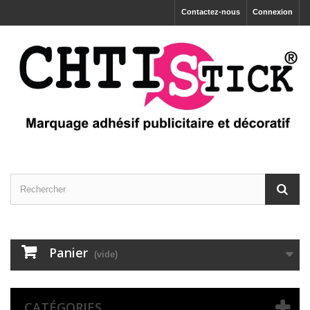
Contactez-nous
Connexion
Panier
(vide)
CATÉGORIES