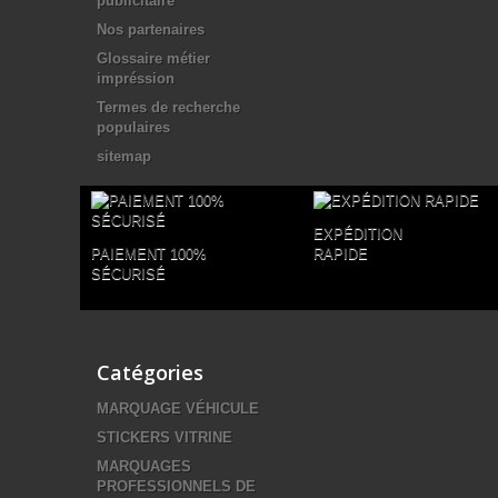
publicitaire
Nos partenaires
Glossaire métier
impréssion
Termes de recherche
populaires
sitemap
EXPÉDITION
PAIEMENT 100%
RAPIDE
SÉCURISÉ
Catégories
MARQUAGE VÉHICULE
STICKERS VITRINE
MARQUAGES
PROFESSIONNELS DE