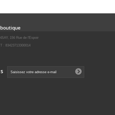
 boutique
SAY, 156 Rue de l'Espoir
 : 83423713300014
ns