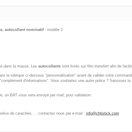
ne, autocollant nominatif
- modèle 2
nté dans la masse. Les
autocollants
sont livrés sur film transfert afin de facili
 dans la rubrique ci-dessous "personnalisation" avant de valider votre command
e "complément d'informations". Vous souhaitez une autre police ? Saisissez la
e, un BAT vous sera envoyé par mail, pour validation.
olice de caractère, ... contactez nous par e-mail :
info@chtistick.com