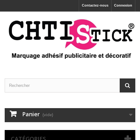
Contactez-nous
Connexion
Panier
(vide)
CATÉGORIES