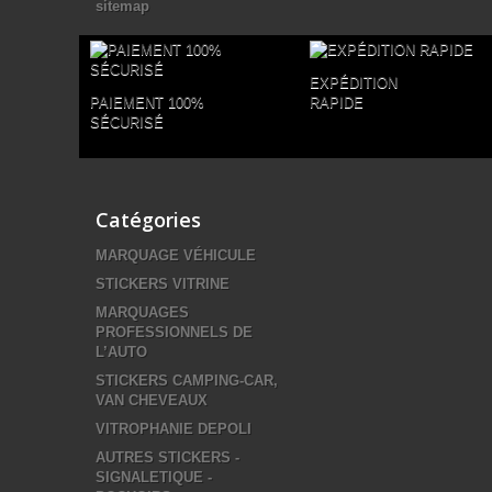
sitemap
EXPÉDITION
PAIEMENT 100%
RAPIDE
SÉCURISÉ
Catégories
MARQUAGE VÉHICULE
STICKERS VITRINE
MARQUAGES
PROFESSIONNELS DE
L’AUTO
STICKERS CAMPING-CAR,
VAN CHEVEAUX
VITROPHANIE DEPOLI
AUTRES STICKERS -
SIGNALETIQUE -