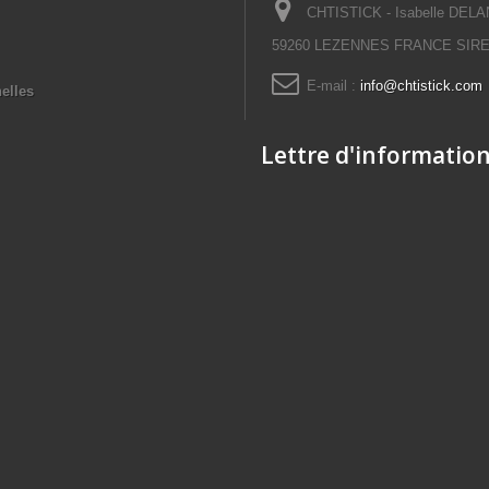
CHTISTICK - Isabelle DELAN
59260 LEZENNES FRANCE SIRET
E-mail :
info@chtistick.com
elles
Lettre d'informatio