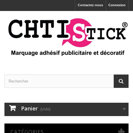
Contactez-nous
Connexion
Panier
(vide)
CATÉGORIES