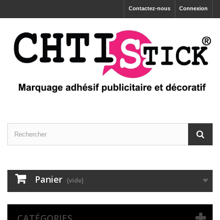
Contactez-nous
Connexion
Panier
(vide)
CATÉGORIES