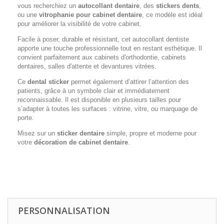
vous recherchiez un
autocollant dentaire
, des
stickers dents
,
ou une
vitrophanie pour cabinet dentaire
, ce modèle est idéal
pour améliorer la visibilité de votre cabinet.
Facile à poser, durable et résistant, cet autocollant dentiste
apporte une touche professionnelle tout en restant esthétique. Il
convient parfaitement aux cabinets d'orthodontie, cabinets
dentaires, salles d'attente et devantures vitrées.
Ce
dental sticker
permet également d’attirer l’attention des
patients, grâce à un symbole clair et immédiatement
reconnaissable. Il est disponible en plusieurs tailles pour
s’adapter à toutes les surfaces : vitrine, vitre, ou marquage de
porte.
Misez sur un
sticker dentaire
simple, propre et moderne pour
votre
décoration de cabinet dentaire
.
sticker cabinet médical - sticker cabinet dentaire - décoration
vitrine dentiste
PERSONNALISATION