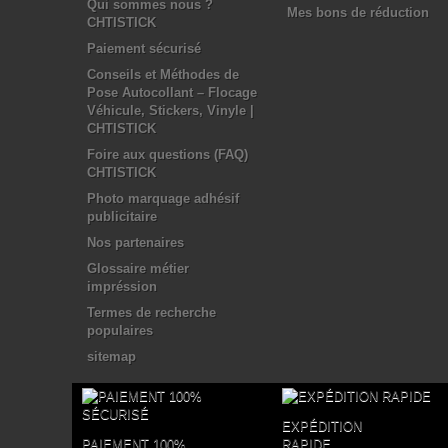
Qui sommes nous ?
Mes bons de réduction
CHTISTICK
Paiement sécurisé
Conseils et Méthodes de
Pose Autocollant – Flocage
Véhicule, Stickers, Vinyle |
CHTISTICK
Foire aux questions (FAQ)
CHTISTICK
Photo marquage adhésif
publicitaire
Nos partenaires
Glossaire métier
impréssion
Termes de recherche
populaires
sitemap
EXPÉDITION
PAIEMENT 100%
RAPIDE