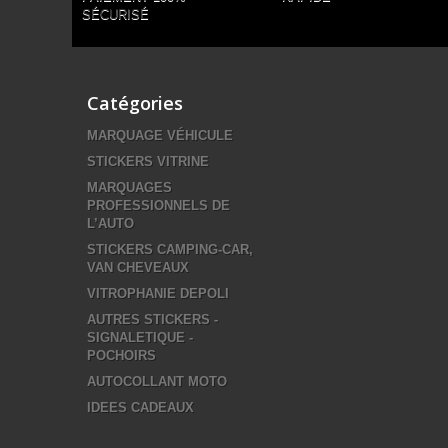
SÉCURISÉ
Catégories
MARQUAGE VÉHICULE
STICKERS VITRINE
MARQUAGES
PROFESSIONNELS DE
L’AUTO
STICKERS CAMPING-CAR,
VAN CHEVEAUX
VITROPHANIE DEPOLI
AUTRES STICKERS -
SIGNALETIQUE -
POCHOIRS
AUTOCOLLANT MOTO
IDEES CADEAUX