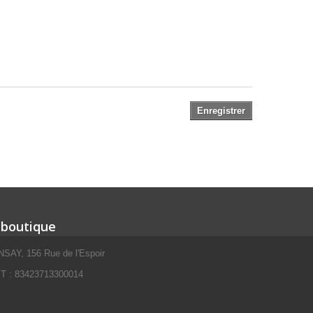
Enregistrer
 boutique
SAY, 156 Rue de l'Espoir
 : 83423713300014