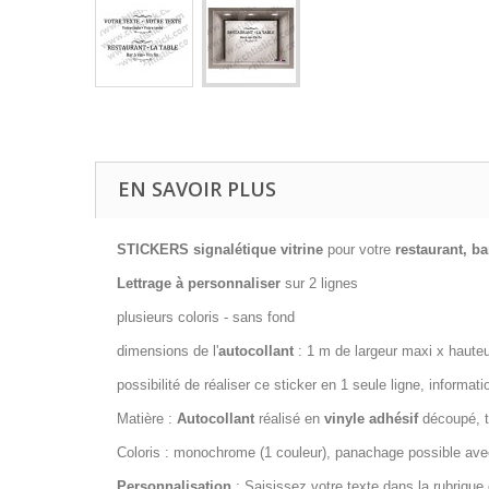
EN SAVOIR PLUS
STICKERS signalétique vitrine
pour votre
restaurant, bar
Lettrage à personnaliser
sur 2 lignes
plusieurs coloris - sans fond
dimensions de l'
autocollant
: 1 m de largeur maxi x hauteu
possibilité de réaliser ce sticker en 1 seule ligne, informa
Matière :
Autocollant
réalisé en
vinyle
adhésif
découpé, t
Coloris : monochrome (1 couleur), panachage possible ave
Personnalisation
: Saisissez votre texte dans la rubriqu