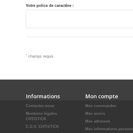
Votre police de caractère :
*
champs requis
Informations
Mon compte
Contactez-nous
Mes commandes
Mentions légales
Mes avoirs
CHTISTICK
Mes adresses
C.G.V. CHTISTICK
Mes informations personn