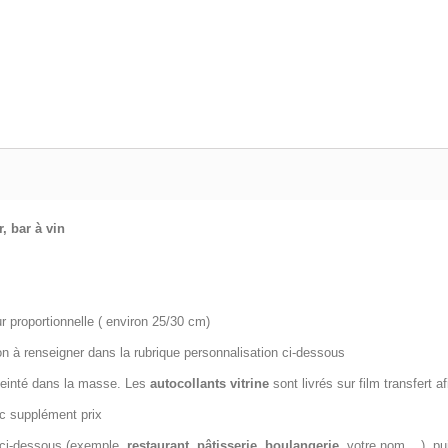
, bar à vin
r proportionnelle ( environ 25/30 cm)
tion à renseigner dans la rubrique personnalisation ci-dessous
einté dans la masse. Les
autocollants
vitrine
sont livrés sur film transfert af
c supplément prix
e ci-dessous (exemple,
restaurant
,
pâtisserie
,
boulangerie,
votre nom ...). 