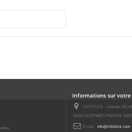
Informations sur votre
CHTISTICK - Isabelle DELAN
59260 LEZENNES FRANCE SIRET
E-mail :
info@chtistick.com
elles