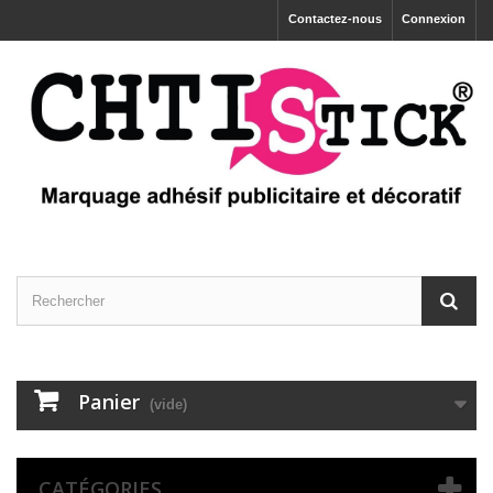
Contactez-nous
Connexion
Panier
(vide)
CATÉGORIES