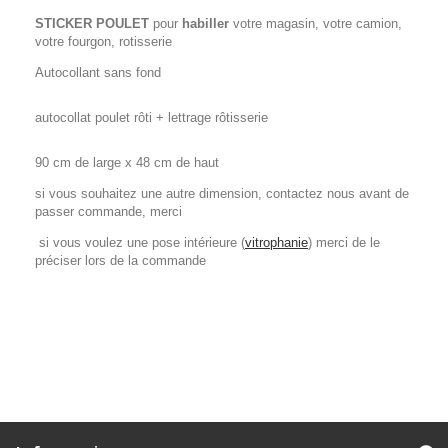
STICKER POULET
pour
habiller
votre magasin, votre camion,
votre fourgon, rotisserie
Autocollant sans fond
autocollat poulet rôti + lettrage rôtisserie
90 cm de large x 48 cm de haut
si vous souhaitez une autre dimension, contactez nous avant de
passer commande, merci
si vous voulez une pose intérieure (
vitrophanie
) merci de le
préciser lors de la commande
sticker cabinet médical - sticker cabinet dentaire - décoration
vitrine dentiste