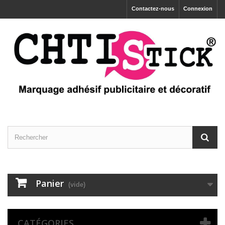
Contactez-nous
Connexion
Panier
(vide)
CATÉGORIES