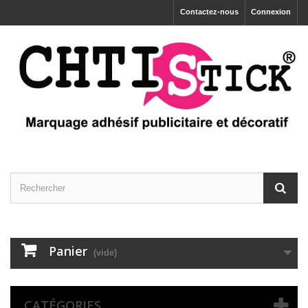
Contactez-nous
Connexion
Panier
(vide)
CATÉGORIES