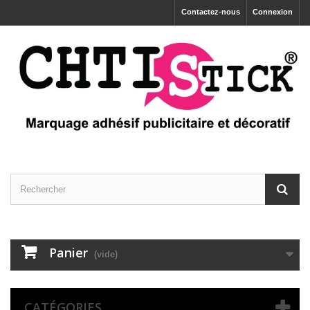
Contactez-nous
Connexion
Panier
(vide)
CATÉGORIES