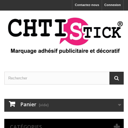
Contactez-nous
Connexion
Panier
(vide)
CATÉGORIES