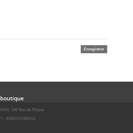
Enregistrer
 boutique
SAY, 156 Rue de l'Espoir
 : 83423713300014