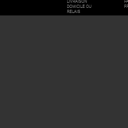
LIVRAISON
F
DOMICILE OU
F
RELAIS