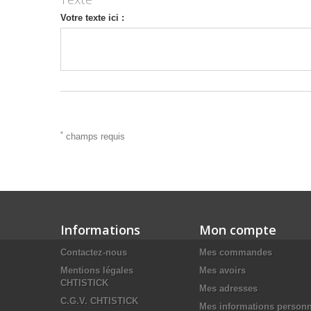
Votre texte ici :
*
champs requis
Informations
Mon compte
Contactez-nous
Mes commandes
Mentions légales
Mes avoirs
CHTISTICK
Mes adresses
C.G.V. CHTISTICK
Mes informations personn