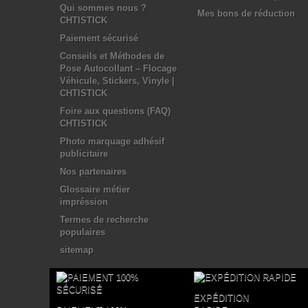
Qui sommes nous ?
Mes bons de réduction
CHTISTICK
Paiement sécurisé
Conseils et Méthodes de
Pose Autocollant – Flocage
Véhicule, Stickers, Vinyle |
CHTISTICK
Foire aux questions (FAQ)
CHTISTICK
Photo marquage adhésif
publicitaire
Nos partenaires
Glossaire métier
impréssion
Termes de recherche
populaires
sitemap
EXPÉDITION