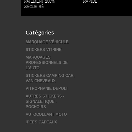
PAIEMENT 100%
RAPIDE
SÉCURISÉ
Catégories
MARQUAGE VÉHICULE
STICKERS VITRINE
MARQUAGES
PROFESSIONNELS DE
L’AUTO
STICKERS CAMPING-CAR,
VAN CHEVEAUX
VITROPHANIE DEPOLI
AUTRES STICKERS -
SIGNALETIQUE -
POCHOIRS
AUTOCOLLANT MOTO
IDEES CADEAUX