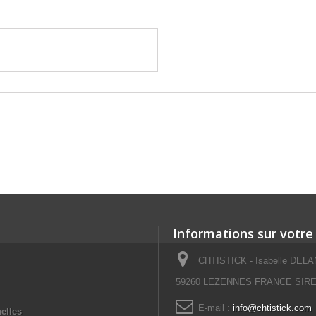
Informations sur votre
CHTISTICK - Isabelle DELAN
59260 LEZENNES FRANCE SIRET
E-mail :
info@chtistick.com
elles