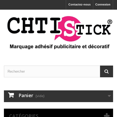
Contactez-nous
Connexion
Panier
(vide)
CATÉGORIES