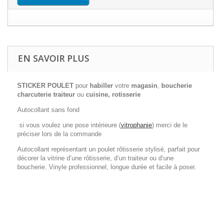
EN SAVOIR PLUS
STICKER POULET
pour
habiller
votre
magasin
,
boucherie
charcuterie traiteur
ou
cuisine, rotisserie
Autocollant sans fond
si vous voulez une pose intérieure (
vitrophanie
) merci de le
préciser lors de la commande
Autocollant représentant un poulet rôtisserie stylisé, parfait pour
décorer la vitrine d’une rôtisserie, d’un traiteur ou d’une
boucherie. Vinyle professionnel, longue durée et facile à poser.
sticker cabinet médical - sticker cabinet dentaire - décoration
vitrine dentiste