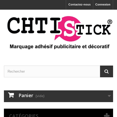
Contactez-nous
Connexion
Panier
(vide)
CATÉGORIES