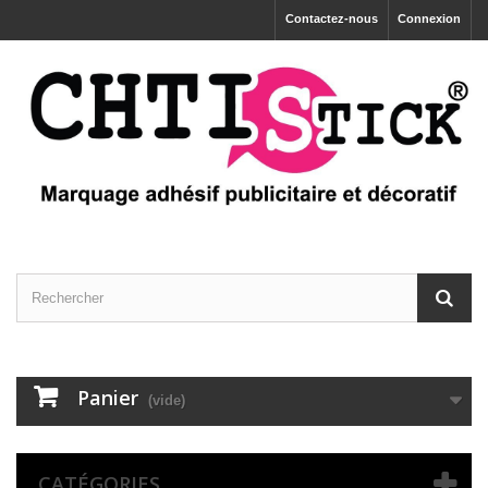
Contactez-nous
Connexion
Panier
(vide)
CATÉGORIES