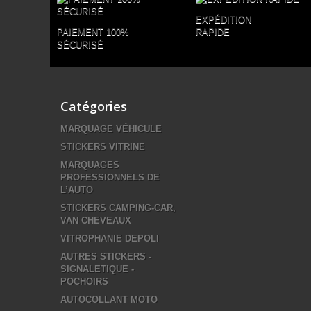
EXPÉDITION
PAIEMENT 100%
RAPIDE
SÉCURISÉ
Catégories
MARQUAGE VÉHICULE
STICKERS VITRINE
MARQUAGES
PROFESSIONNELS DE
L’AUTO
STICKERS CAMPING-CAR,
VAN CHEVEAUX
VITROPHANIE DEPOLI
AUTRES STICKERS -
SIGNALETIQUE -
POCHOIRS
AUTOCOLLANT MOTO