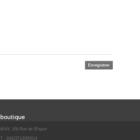
Enregistrer
 boutique
SAY, 156 Rue de l'Espoir
 : 83423713300014