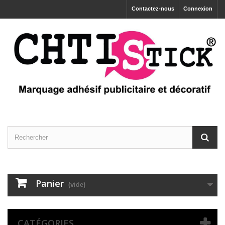
Contactez-nous
Connexion
Panier
(vide)
CATÉGORIES