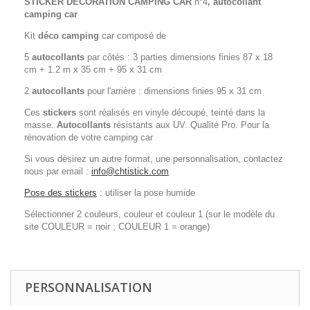
STICKER
DÉCORATION
CAMPING CAR
n°4
, autocollant
camping car
Kit
déco camping
car composé de
5
autocollants
par côtés : 3 parties dimensions finies 87 x 18
cm + 1.2 m x 35 cm + 95 x 31 cm
2
autocollants
pour l'arrière : dimensions finies 95 x 31 cm
Ces
stickers
sont réalisés en vinyle découpé, teinté dans la
masse.
Autocollants
résistants aux UV. Qualité Pro. Pour la
rénovation de votre camping car
Si vous désirez un autre format, une personnalisation, contactez
nous par email :
info@chtistick.com
Pose des stickers
: utiliser la pose humide
Sélectionner 2 couleurs, couleur et couleur 1 (sur le modèle du
site COULEUR = noir ; COULEUR 1 = orange)
PERSONNALISATION