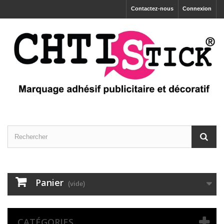
Contactez-nous
Connexion
Panier
(vide)
CATÉGORIES