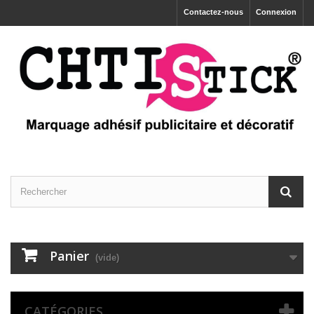
Contactez-nous
Connexion
Panier
(vide)
CATÉGORIES