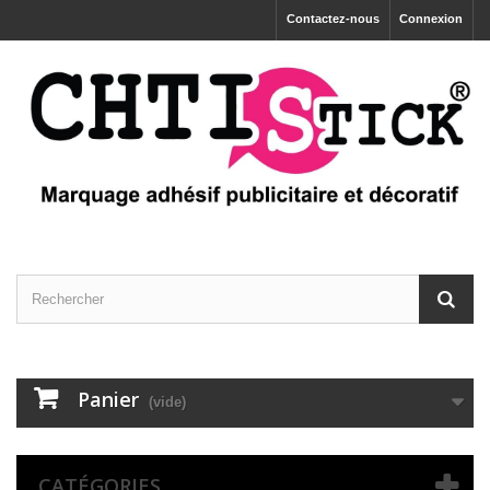
Contactez-nous
Connexion
Panier
(vide)
CATÉGORIES