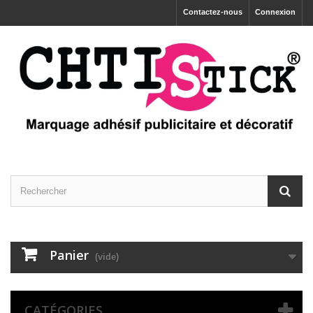
Contactez-nous
Connexion
Panier
(vide)
CATÉGORIES