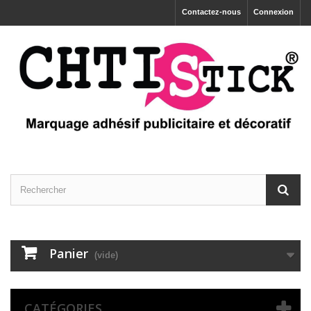
Contactez-nous
Connexion
Panier
(vide)
CATÉGORIES