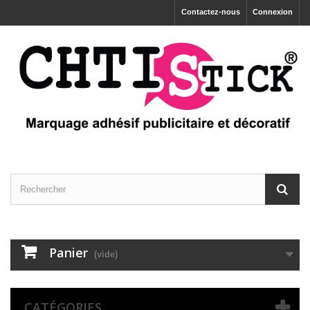
Contactez-nous
Connexion
Panier
(vide)
CATÉGORIES