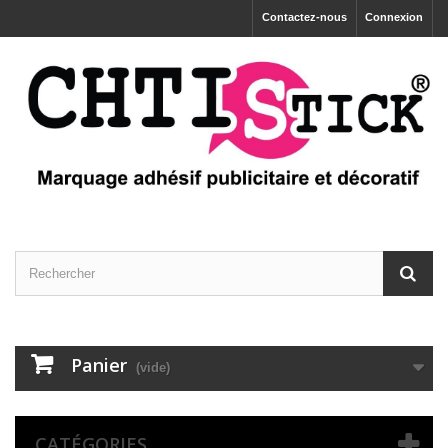
Contactez-nous
Connexion
Panier
(vide)
CATÉGORIES