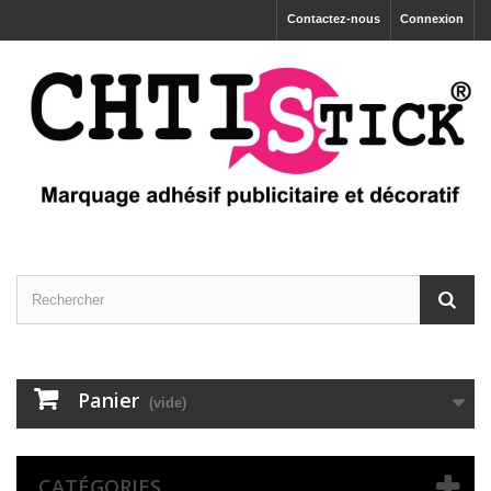
Contactez-nous
Connexion
Panier
(vide)
CATÉGORIES