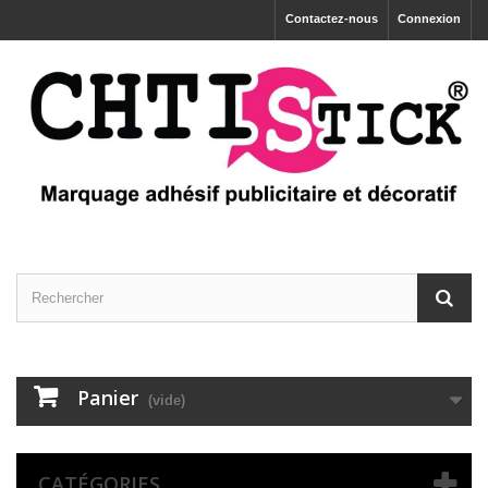
Contactez-nous
Connexion
Panier
(vide)
CATÉGORIES