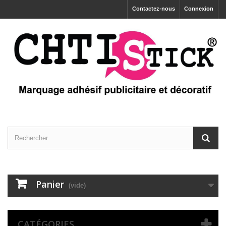
Contactez-nous
Connexion
Panier
(vide)
CATÉGORIES