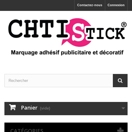
Contactez-nous
Connexion
Panier
(vide)
CATÉGORIES