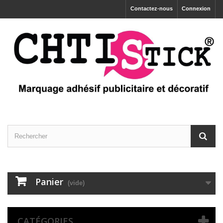
Contactez-nous
Connexion
Panier
(vide)
CATÉGORIES