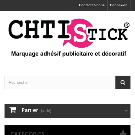
Contactez-nous
Connexion
Panier
(vide)
CATÉGORIES