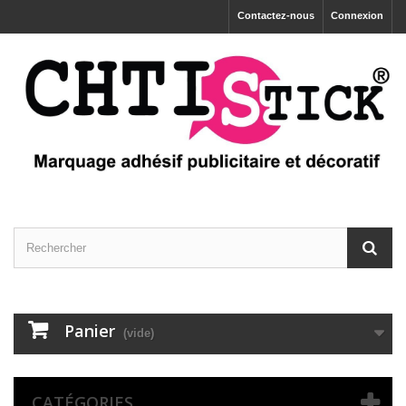
Contactez-nous
Connexion
Panier
(vide)
CATÉGORIES