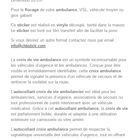
Dimension 20 cm.
Pour le
flocage
de votre
ambulance
, VSL, véhicule moyen ou
gros gabarit
Ce
sticker
est réalisé en
vinyle
découpé, teinté dans la masse.
Le
sticker
est livré sur film transfert afin de faciliter la pose.
Si vous désirez un autre format contactez nous par email :
info@chtistick.com
La
croix de vie ambulance
est un symbole incontournable pour
les véhicules d’urgence et les ambulances. Conçue pour être
visible et immédiatement identifiable, cette
croix ambulance
permet de signaler la présence d’un véhicule de secours et de
renforcer la visibilité sur la route.
L’
autocollant croix de vie ambulancier
est idéal pour les
ambulanciers, services d’urgence, associations de secours ou
tout professionnel de santé intervenant avec un véhicule
médicalisé. Grâce à cet
autocollant ambulance
, la
croix de vie
est parfaitement lisible, durable et adaptée à une utilisation
extérieure sur carrosserie ou vitre arrière.
L’
autocollant croix ambulance
permet de respecter la
signalétique universelle des véhicules d’urgence, tout en offrant