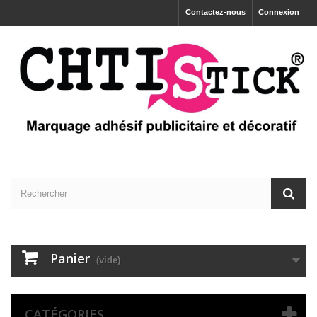
Contactez-nous
Connexion
Panier
(vide)
CATÉGORIES